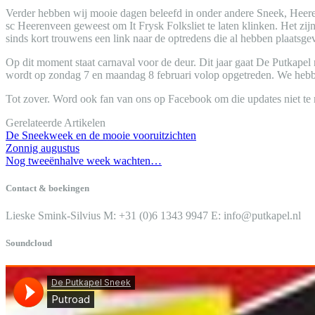
Verder hebben wij mooie dagen beleefd in onder andere Sneek, Heere
sc Heerenveen geweest om It Frysk Folksliet te laten klinken. Het zi
sinds kort trouwens een link naar de optredens die al hebben plaatsg
Op dit moment staat carnaval voor de deur. Dit jaar gaat De Putkape
wordt op zondag 7 en maandag 8 februari volop opgetreden. We hebben
Tot zover. Word ook fan van ons op Facebook om die updates niet te
Gerelateerde Artikelen
De Sneekweek en de mooie vooruitzichten
Zonnig augustus
Nog tweeënhalve week wachten…
Contact & boekingen
Lieske Smink-Silvius M: +31 (0)6 1343 9947 E: info@putkapel.nl
Soundcloud