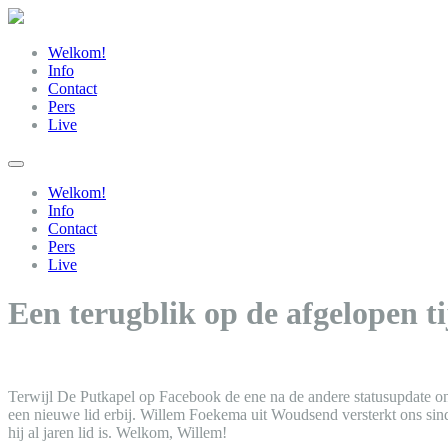
Welkom!
Info
Contact
Pers
Live
Welkom!
Info
Contact
Pers
Live
Een terugblik op de afgelopen t
Terwijl De Putkapel op Facebook de ene na de andere statusupdate onl
een nieuwe lid erbij. Willem Foekema uit Woudsend versterkt ons sind
hij al jaren lid is. Welkom, Willem!